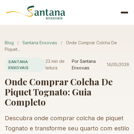
Pular
para
Menu
o
conteúdo
Blog
/
Santana Enxovais
/
Onde Comprar Colcha De
Piquet…
23 min de
Por Santana
SANTANA
14/05/2026
ENXOVAIS
leitura
Enxovais
Onde Comprar Colcha De
Piquet Tognato: Guia
Completo
Descubra onde comprar colcha de piquet
Tognato e transforme seu quarto com estilo