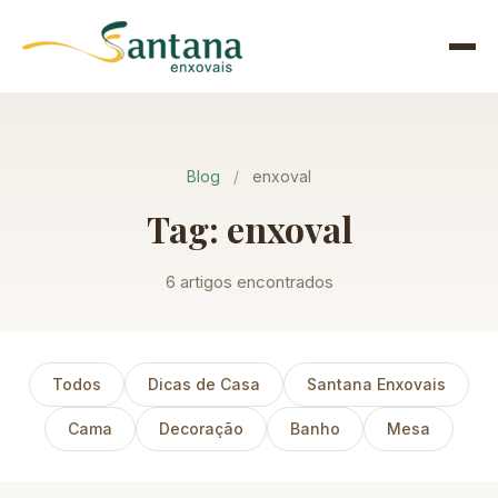
Pular
para
Menu
o
conteúdo
Blog
/
enxoval
Tag: enxoval
6 artigos encontrados
Todos
Dicas de Casa
Santana Enxovais
Cama
Decoração
Banho
Mesa